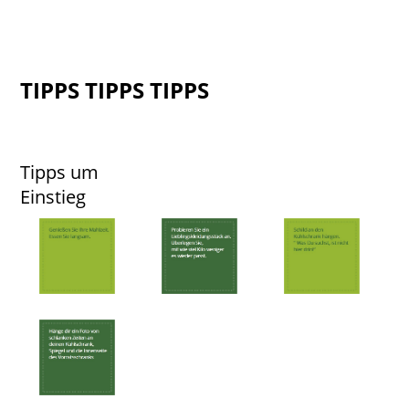
TIPPS TIPPS TIPPS
Tipps um
Einstieg